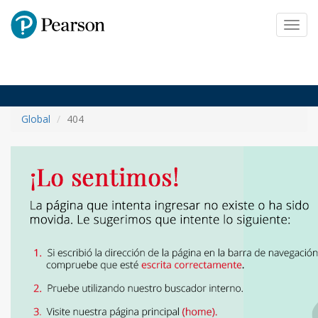
Pearson
Toggl
navig
Global
404