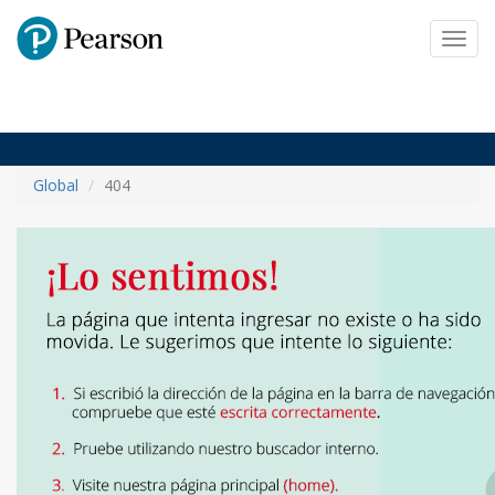
Pearson
Toggl
navig
Global
404