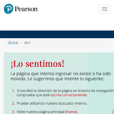
Pearson
Toggl
navig
Global
404