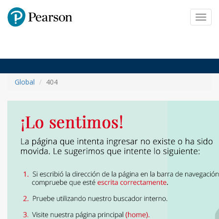
Pearson
Toggl
navig
Global
404