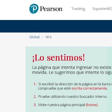
Pearson
Tracking
SoporteHED
Global
404