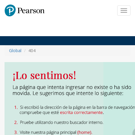
Pearson
Toggl
navig
Global
404