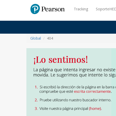
Pearson
Tracking
SoporteHED
Global
404